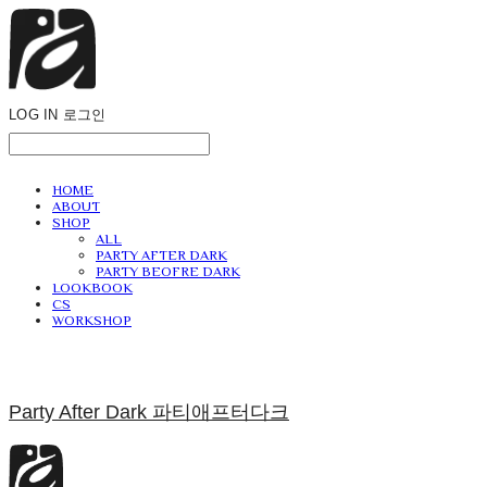
LOG IN
로그인
HOME
ABOUT
SHOP
ALL
PARTY AFTER DARK
PARTY BEOFRE DARK
LOOKBOOK
CS
WORKSHOP
Party After Dark 파티애프터다크