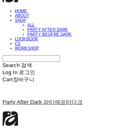
HOME
ABOUT
SHOP
ALL
PARTY AFTER DARK
PARTY BEOFRE DARK
LOOKBOOK
CS
WORKSHOP
Search
검색
Log In
로그인
Cart
장바구니
Party After Dark 파티애프터다크