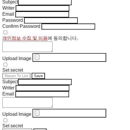
Subject
Writer
Email
Password
Confirm Password
개인정보 수집 및 이용
에 동의합니다.
Upload Image
Set secret
Return To List
Save
Subject
Writer
Email
Upload Image
Set secret