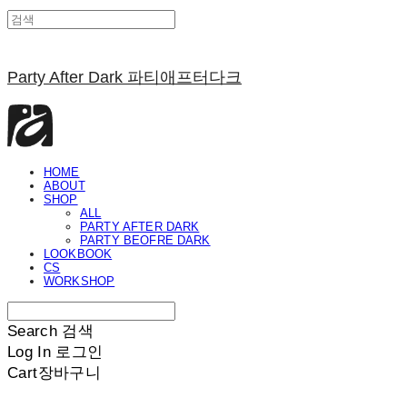
Party After Dark 파티애프터다크
HOME
ABOUT
SHOP
ALL
PARTY AFTER DARK
PARTY BEOFRE DARK
LOOKBOOK
CS
WORKSHOP
Search
검색
Log In
로그인
Cart
장바구니