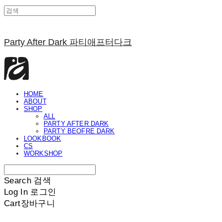
Party After Dark 파티애프터다크
HOME
ABOUT
SHOP
ALL
PARTY AFTER DARK
PARTY BEOFRE DARK
LOOKBOOK
CS
WORKSHOP
Search
검색
Log In
로그인
Cart
장바구니