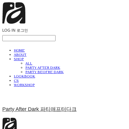
LOG IN
로그인
HOME
ABOUT
SHOP
ALL
PARTY AFTER DARK
PARTY BEOFRE DARK
LOOKBOOK
CS
WORKSHOP
Party After Dark 파티애프터다크