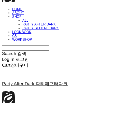
HOME
ABOUT
SHOP
ALL
PARTY AFTER DARK
PARTY BEOFRE DARK
LOOKBOOK
CS
WORKSHOP
Search
검색
Log In
로그인
Cart
장바구니
Party After Dark 파티애프터다크