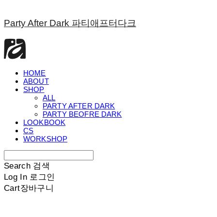
Party After Dark 파티애프터다크
HOME
ABOUT
SHOP
ALL
PARTY AFTER DARK
PARTY BEOFRE DARK
LOOKBOOK
CS
WORKSHOP
Search
검색
Log In
로그인
Cart
장바구니